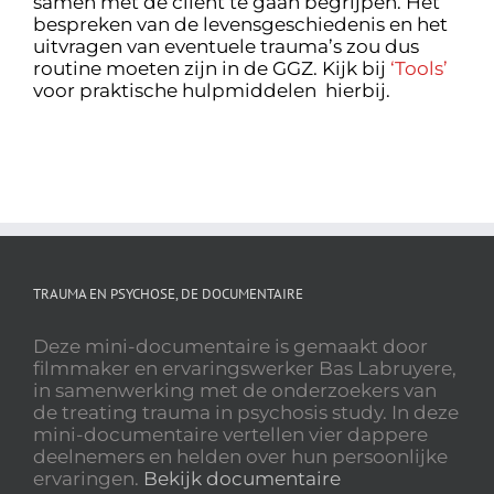
samen met de cliënt te gaan begrijpen. Het
bespreken van de levensgeschiedenis en het
uitvragen van eventuele trauma’s zou dus
routine moeten zijn in de GGZ. Kijk bij
‘Tools’
voor praktische hulpmiddelen hierbij.
TRAUMA EN PSYCHOSE, DE DOCUMENTAIRE
Deze mini-documentaire is gemaakt door
filmmaker en ervaringswerker Bas Labruyere,
in samenwerking met de onderzoekers van
de treating trauma in psychosis study. In deze
mini-documentaire vertellen vier dappere
deelnemers en helden over hun persoonlijke
ervaringen.
Bekijk documentaire